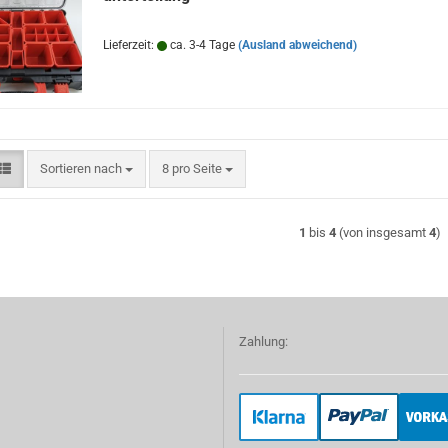
Lieferzeit:
ca. 3-4 Tage
(Ausland abweichend)
Sortieren nach
pro Seite
Sortieren nach
8 pro Seite
1
bis
4
(von insgesamt
4
)
Zahlung: