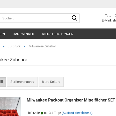
Suche...
Sprache auswählen
Tel.: 
E-Mail: 
E-Mai
ERN
HANDSENDER
DIENSTLEISTUNGEN
Lieferland
Pass
»
»
3D Druck
Milwaukee Zubehör
ukee Zubehör
Konto e
Sortieren nach
pro Seite
Sortieren nach
8 pro Seite
Passwo
Milwaukee Packout Organiser Mittelfächer SET
Lieferzeit:
ca. 3-4 Tage
(Ausland abweichend)