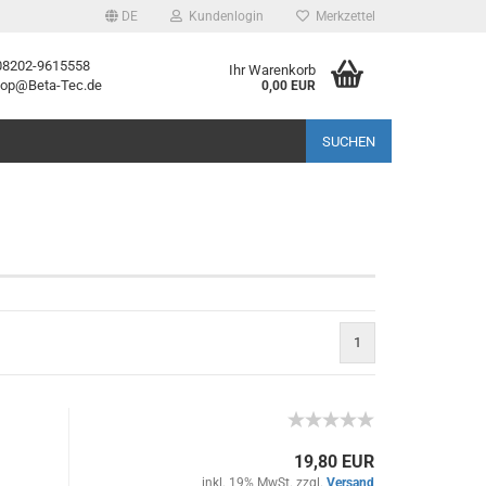
DE
Kundenlogin
Merkzettel
08202-9615558
Ihr Warenkorb
shop@Beta-Tec.de
0,00 EUR
l
SUCHEN
wort
rstellen
1
rt vergessen?
19,80 EUR
inkl. 19% MwSt. zzgl.
Versand