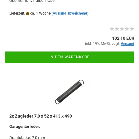
Ösenform: 1/1 dtsch. Öse
Lieferzeit:
ca. 1 Woche
(Ausland abweichend)
102,10 EUR
inkl. 19% MwSt. zzgl.
Versand
IN DEN WARENKORB
2x Zugfeder 7,0 x 52 x 413 x 490
Garagentorfeder:
Drahtstärke: 7,0 mm