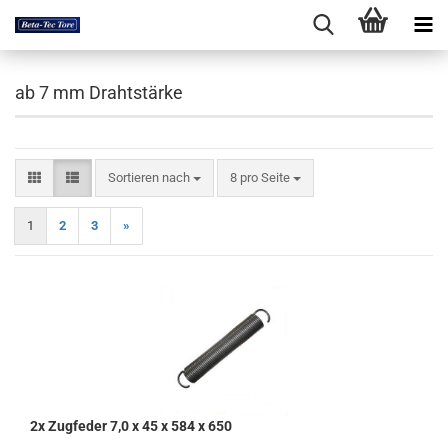
ab 7 mm Drahtstärke
Sortieren nach
pro Seite
Sortieren nach
8 pro Seite
1
2
3
»
2x Zugfeder 7,0 x 45 x 584 x 650