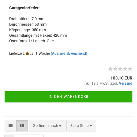
Garagentorfeder:
Drahtstärke: 7,0 mm
Durchmesser: 53 mm
Körperlänge: 350 mm
Gesamtlänge mit Haken: 420 mm
Ösenform: 1/1 dtsch. Öse
Lieferzeit:
ca. 1 Woche
(Ausland abweichend)
103,10 EUR
inkl. 19% MwSt. zzgl.
Versand
IN DEN WARENKORB
Sortieren nach
pro Seite
Sortieren nach
8 pro Seite