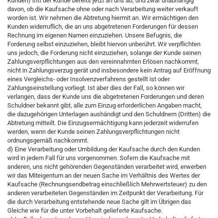
Kunden) tritt der Kunde bereits jetzt an uns ab, und zwar unabhängig
davon, ob die Kaufsache ohne oder nach Verarbeitung weiter verkauft
worden ist. Wir nehmen die Abtretung hiermit an. Wir ermächtigen den
Kunden widerruflich, die an uns abgetretenen Forderungen für dessen
Rechnung im eigenen Namen einzuziehen. Unsere Befugnis, die
Forderung selbst einzuziehen, bleibt hiervon unberührt. Wir verpflichten
uns jedoch, die Forderung nicht einzuziehen, solange der Kunde seinen
Zahlungsverpflichtungen aus den vereinnahmten Erlösen nachkommt,
nicht in Zahlungsverzug gerät und insbesondere kein Antrag auf Eröffnung
eines Vergleichs- oder Insolvenzverfahrens gestellt ist oder
Zahlungseinstellung vorliegt. Ist aber dies der Fall, so können wir
verlangen, dass der Kunde uns die abgetretenen Forderungen und deren
Schuldner bekannt gibt, alle zum Einzug erforderlichen Angaben macht,
die dazugehörigen Unterlagen aushändigt und den Schuldnern (Dritten) die
Abtretung mitteilt. Die Einzugsermächtigung kann jederzeit widerrufen
werden, wenn der Kunde seinen Zahlungsverpflichtungen nicht
ordnungsgemäß nachkommt.
d) Eine Verarbeitung oder Umbildung der Kaufsache durch den Kunden
wird in jedem Fall für uns vorgenommen. Sofern die Kaufsache mit
anderen, uns nicht gehörenden Gegenständen verarbeitet wird, erwerben
wir das Miteigentum an der neuen Sache im Verhältnis des Wertes der
Kaufsache (Rechnungsendbetrag einschließlich Mehrwertsteuer) zu den
anderen verarbeiteten Gegenständen im Zeitpunkt der Verarbeitung. Für
die durch Verarbeitung entstehende neue Sache gilt im Übrigen das
Gleiche wie für die unter Vorbehalt gelieferte Kaufsache.