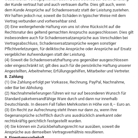
der Kunde vertraut hat und auch vertrauen durfte. Dies gilt auch, wenn
dem Kunde Ansprüche auf Schadensersatz statt der Leistung zustehen.
Wir haften jedoch nur, soweit die Schäden in typischer Weise mit dem
Vertrag verbunden und vorhersehbar sind.
(3) Eine weitergehende Haftung von uns ist ohne Rücksicht auf die
Rechtsnatur des geltend gemachten Anspruchs ausgeschlossen. Dies gilt
insbesondere auch für Schadensersatzansprüche aus Verschulden bei
Vertragsabschluss, Schadensersatzansprüche wegen sonstiger
Pflichtverletzungen, für deliktische Ansprüche oder Ansprüche auf Ersatz
vergeblicher Aufwendungen statt der Leistung.
(4) Soweit die Schadensersatzhaftung uns gegenüber ausgeschlossen
oder eingeschränkt ist, gilt dies auch für die persönliche Haftung unserer
Angestellten, Arbeitnehmer, Erfüllungsgehilfen, Mitarbeiter und Vertreter.
8. Zahlung
(1) Die Zahlung erfolgt per Vorkasse, Rechnung, PayPal, Nachnahme,
oder Bar bei Abholung.
(2) Nachnahmelieferungen führen wir nur auf besonderen Wunsch für
Standard paketversandfähige Ware durch und dann nur innerhalb
Deutschlands. In diesem Fall fallen Mehrkosten in Höhe von 8,– Euro an.
(3) Ein Recht zur Aufrechnung steht Ihnen nur dann zu, wenn Ihre
Gegenansprüche schriftlich durch uns ausdrücklich anerkannt oder
rechtskräftig gerichtlich festgestellt wurden.
(4) Sie können ein Zurückbehaltungsrecht nur ausüben, soweit die
Ansprüche aus demselben Vertragsverhältnis resultieren.
9. Eigentumsvorbehalt