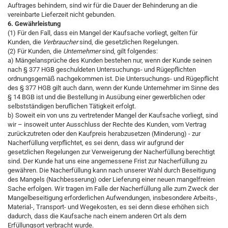
Auftrages behindern, sind wir für die Dauer der Behinderung an die
vereinbarte Lieferzeit nicht gebunden.
6. Gewährleistung
(1) Für den Fall, dass ein Mangel der Kaufsache vorliegt, gelten für
Kunden, die
Verbraucher
sind, die gesetzlichen Regelungen.
(2) Für Kunden, die
Unternehmer
sind, gilt folgendes:
a) Mängelansprüche des Kunden bestehen nur, wenn der Kunde seinen
nach § 377 HGB geschuldeten Untersuchungs- und Rügepflichten
ordnungsgemäß nachgekommen ist. Die Untersuchungs- und Rügepflicht
des § 377 HGB gilt auch dann, wenn der Kunde Unternehmer im Sinne des
§ 14 BGB ist und die Bestellung in Ausübung einer gewerblichen oder
selbstständigen beruflichen Tätigkeit erfolgt.
b) Soweit ein von uns zu vertretender Mangel der Kaufsache vorliegt, sind
wir – insoweit unter Ausschluss der Rechte des Kunden, vom Vertrag
zurückzutreten oder den Kaufpreis herabzusetzen (Minderung) - zur
Nacherfüllung verpflichtet, es sei denn, dass wir aufgrund der
gesetzlichen Regelungen zur Verweigerung der Nacherfüllung berechtigt
sind. Der Kunde hat uns eine angemessene Frist zur Nacherfüllung zu
gewähren. Die Nacherfüllung kann nach unserer Wahl durch Beseitigung
des Mangels (Nachbesserung) oder Lieferung einer neuen mangelfreien
Sache erfolgen. Wir tragen im Falle der Nacherfüllung alle zum Zweck der
Mangelbeseitigung erforderlichen Aufwendungen, insbesondere Arbeits-,
Material-, Transport- und Wegekosten, es sei denn diese erhöhen sich
dadurch, dass die Kaufsache nach einem anderen Ort als dem
Erfüllungsort verbracht wurde.