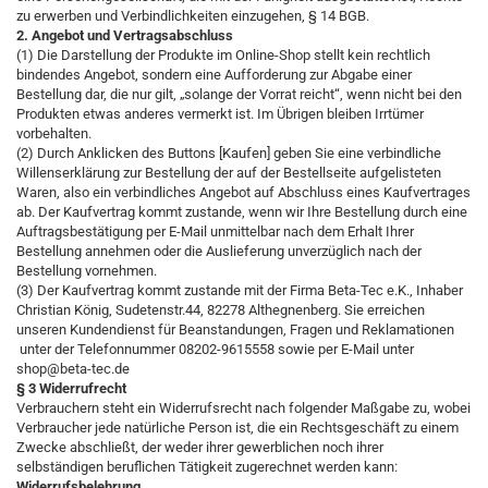
zu erwerben und Verbindlichkeiten einzugehen, § 14 BGB.
2. Angebot und Vertragsabschluss
(1) Die Darstellung der Produkte im Online-Shop stellt kein rechtlich
bindendes Angebot, sondern eine Aufforderung zur Abgabe einer
Bestellung dar, die nur gilt, „solange der Vorrat reicht“, wenn nicht bei den
Produkten etwas anderes vermerkt ist. Im Übrigen bleiben Irrtümer
vorbehalten.
(2) Durch Anklicken des Buttons [Kaufen] geben Sie eine verbindliche
Willenserklärung zur Bestellung der auf der Bestellseite aufgelisteten
Waren, also ein verbindliches Angebot auf Abschluss eines Kaufvertrages
ab. Der Kaufvertrag kommt zustande, wenn wir Ihre Bestellung durch eine
Auftragsbestätigung per E-Mail unmittelbar nach dem Erhalt Ihrer
Bestellung annehmen oder die Auslieferung unverzüglich nach der
Bestellung vornehmen.
(3) Der Kaufvertrag kommt zustande mit der Firma Beta-Tec e.K., Inhaber
Christian König, Sudetenstr.44, 82278 Althegnenberg. Sie erreichen
unseren Kundendienst für Beanstandungen, Fragen und Reklamationen
unter der Telefonnummer 08202-9615558 sowie per E-Mail unter
shop@beta-tec.de
§ 3 Widerrufrecht
Verbrauchern steht ein Widerrufsrecht nach folgender Maßgabe zu, wobei
Verbraucher jede natürliche Person ist, die ein Rechtsgeschäft zu einem
Zwecke abschließt, der weder ihrer gewerblichen noch ihrer
selbständigen beruflichen Tätigkeit zugerechnet werden kann:
Widerrufsbelehrung