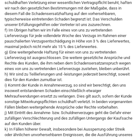
schuldhaften Verletzung einer wesentlichen Vertragspflicht beruht, haften
wir nach den gesetzlichen Bestimmungen mit der Maßgabe, dass in
diesem Fall die Schadensersatzhaftung auf den vorhersehbaren,
typischerweise eintretenden Schaden begrenzt ist. Das Verschulden
unserer Erfüllungsgehilfen oder Vertreter ist uns zuzurechnen.
f) Im Übrigen haften wir im Falle eines von uns zu vertretenden
Lieferverzugs für jede vollendete Woche des Verzugs im Rahmen einer
pauschalierten Verzugsentschädigung in Höhe von 3 % des Lieferwertes,
maximal jedoch nicht mehr als 15 % des Lieferwertes.
g) Eine weitergehende Haftung für einen von uns zu vertretenden
Lieferverzug ist ausgeschlossen. Die weitere gesetzliche Ansprüche und
Rechte des Kunden, die ihm neben dem Schadensersatzanspruch wegen
eines von uns zu vertretenden Lieferverzugs zustehen, bleiben unberührt.
h) Wir sind zu Teillieferungen und -leistungen jederzeit berechtigt, soweit
dies für den Kunden zumutbar ist.
i) Kommt der Kunde in Annahmeverzug, so sind wir berechtigt, den uns
insoweit entstandenen Schaden einschließlich etwaiger
Mehraufwendungen ersetzt zu verlangen. Dies gilt auch, sofern der Kunde
sonstige Mitwirkungspflichten schuldhaft verletzt. In beiden vorgenannten
Fällen bleiben weitergehende Ansprüche oder Rechte vorbehalten.
j) Mit Eintritt des Annahme- bzw. Schuldnerverzuges geht die Gefahr einer
zufälligen Verschlechterung und des zufälligen Untergangs der Kaufsache
auf den Kunden über.
k) In Fällen höherer Gewalt, insbesondere bei Aussperrung oder Streik
oder ähnlichen unvorhersehbaren Ereignissen, die die Ausführung unseres