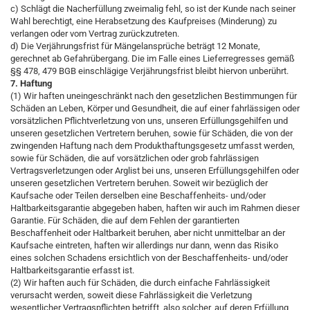
c) Schlägt die Nacherfüllung zweimalig fehl, so ist der Kunde nach seiner
Wahl berechtigt, eine Herabsetzung des Kaufpreises (Minderung) zu
verlangen oder vom Vertrag zurückzutreten.
d) Die Verjährungsfrist für Mängelansprüche beträgt 12 Monate,
gerechnet ab Gefahrübergang. Die im Falle eines Lieferregresses gemäß
§§ 478, 479 BGB einschlägige Verjährungsfrist bleibt hiervon unberührt.
7. Haftung
(1) Wir haften uneingeschränkt nach den gesetzlichen Bestimmungen für
Schäden an Leben, Körper und Gesundheit, die auf einer fahrlässigen oder
vorsätzlichen Pflichtverletzung von uns, unseren Erfüllungsgehilfen und
unseren gesetzlichen Vertretern beruhen, sowie für Schäden, die von der
zwingenden Haftung nach dem Produkthaftungsgesetz umfasst werden,
sowie für Schäden, die auf vorsätzlichen oder grob fahrlässigen
Vertragsverletzungen oder Arglist bei uns, unseren Erfüllungsgehilfen oder
unseren gesetzlichen Vertretern beruhen. Soweit wir bezüglich der
Kaufsache oder Teilen derselben eine Beschaffenheits- und/oder
Haltbarkeitsgarantie abgegeben haben, haften wir auch im Rahmen dieser
Garantie. Für Schäden, die auf dem Fehlen der garantierten
Beschaffenheit oder Haltbarkeit beruhen, aber nicht unmittelbar an der
Kaufsache eintreten, haften wir allerdings nur dann, wenn das Risiko
eines solchen Schadens ersichtlich von der Beschaffenheits- und/oder
Haltbarkeitsgarantie erfasst ist.
(2) Wir haften auch für Schäden, die durch einfache Fahrlässigkeit
verursacht werden, soweit diese Fahrlässigkeit die Verletzung
wesentlicher Vertragspflichten betrifft, also solcher, auf deren Erfüllung