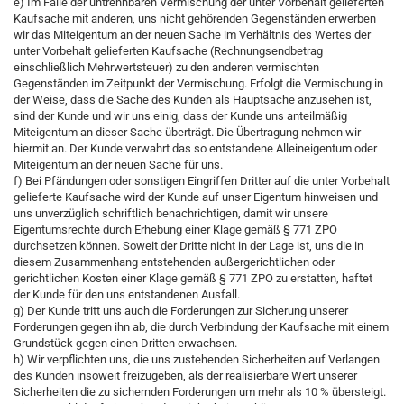
e) Im Falle der untrennbaren Vermischung der unter Vorbehalt gelieferten
Kaufsache mit anderen, uns nicht gehörenden Gegenständen erwerben
wir das Miteigentum an der neuen Sache im Verhältnis des Wertes der
unter Vorbehalt gelieferten Kaufsache (Rechnungsendbetrag
einschließlich Mehrwertsteuer) zu den anderen vermischten
Gegenständen im Zeitpunkt der Vermischung. Erfolgt die Vermischung in
der Weise, dass die Sache des Kunden als Hauptsache anzusehen ist,
sind der Kunde und wir uns einig, dass der Kunde uns anteilmäßig
Miteigentum an dieser Sache überträgt. Die Übertragung nehmen wir
hiermit an. Der Kunde verwahrt das so entstandene Alleineigentum oder
Miteigentum an der neuen Sache für uns.
f) Bei Pfändungen oder sonstigen Eingriffen Dritter auf die unter Vorbehalt
gelieferte Kaufsache wird der Kunde auf unser Eigentum hinweisen und
uns unverzüglich schriftlich benachrichtigen, damit wir unsere
Eigentumsrechte durch Erhebung einer Klage gemäß § 771 ZPO
durchsetzen können. Soweit der Dritte nicht in der Lage ist, uns die in
diesem Zusammenhang entstehenden außergerichtlichen oder
gerichtlichen Kosten einer Klage gemäß § 771 ZPO zu erstatten, haftet
der Kunde für den uns entstandenen Ausfall.
g) Der Kunde tritt uns auch die Forderungen zur Sicherung unserer
Forderungen gegen ihn ab, die durch Verbindung der Kaufsache mit einem
Grundstück gegen einen Dritten erwachsen.
h) Wir verpflichten uns, die uns zustehenden Sicherheiten auf Verlangen
des Kunden insoweit freizugeben, als der realisierbare Wert unserer
Sicherheiten die zu sichernden Forderungen um mehr als 10 % übersteigt.