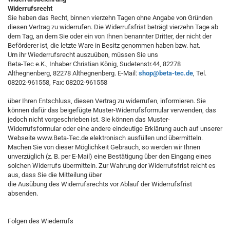
Widerrufsrecht
Sie haben das Recht, binnen vierzehn Tagen ohne Angabe von Gründen
diesen Vertrag zu widerrufen. Die Widerrufsfrist beträgt vierzehn Tage ab
dem Tag, an dem Sie oder ein von Ihnen benannter Dritter, der nicht der
Beförderer ist, die letzte Ware in Besitz genommen haben bzw. hat.
Um ihr Wiederrufsrecht auszuüben, müssen Sie uns
Beta-Tec e.K., Inhaber Christian König, Sudetenstr.44, 82278
Althegnenberg, 82278 Althegnenberg. E-Mail:
shop@beta-tec.de
, Tel.
08202-961558, Fax: 08202-961558
über Ihren Entschluss, diesen Vertrag zu widerrufen, informieren. Sie
können dafür das beigefügte Muster-Widerrufsformular verwenden, das
jedoch nicht vorgeschrieben ist. Sie können das Muster-
Widerrufsformular oder eine andere eindeutige Erklärung auch auf unserer
Webseite www.Beta-Tec.de elektronisch ausfüllen und übermitteln.
Machen Sie von dieser Möglichkeit Gebrauch, so werden wir Ihnen
unverzüglich (z. B. per E-Mail) eine Bestätigung über den Eingang eines
solchen Widerrufs übermitteln. Zur Wahrung der Widerrufsfrist reicht es
aus, dass Sie die Mitteilung über
die Ausübung des Widerrufsrechts vor Ablauf der Widerrufsfrist
absenden.
Folgen des Wiederrufs