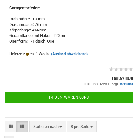
Garagentorfeder:
Drahtstärke: 9,0 mm
Durchmesser: 76 mm
Körperlänge: 414 mm
Gesamtlänge mit Haken: 520 mm
Ösenform: 1/1 dtsch. Öse
Lieferzeit:
ca. 1 Woche
(Ausland abweichend)
155,67 EUR
inkl. 19% MwSt. zzgl.
Versand
IN DEN WARENKORB
Sortieren nach
pro Seite
Sortieren nach
8 pro Seite