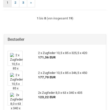
1
2
3
»
1
bis
8
(von insgesamt
19
)
Bestseller
2 x Zugfeder 10,5 x 85 x 325,5 x 420
171,36 EUR
2 x Zugfeder 10,5 x 85 x 346,5 x 450
177,70 EUR
2x Zugfeder 8,0 x 63 x 340 x 435
123,22 EUR